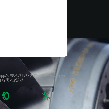
pp,将秉承以服务为唯一的宗旨,安全有
各类VIP活动。