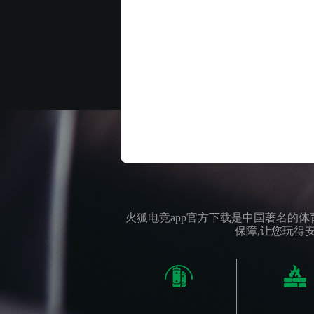
火狐电竞app官方下载是中国著名的体
保障,让您玩得