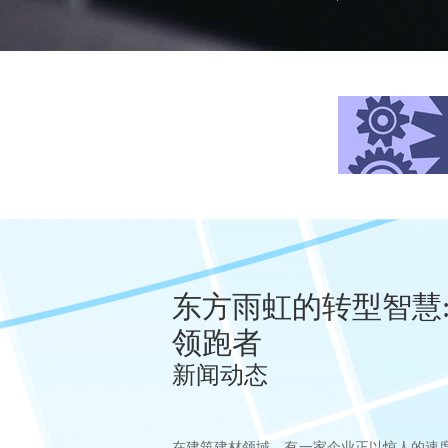
东方雨虹的转型智慧
领跑者
新闻动态
在建筑建材领域，有一家企业正以惊人的速度重