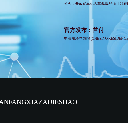
如今，开放式耳机因其佩戴舒适且能在
官方发布：首付
中海丽泽叁號院 (ONE SINO RESIDENC
绍
ANFANGXIAZAIJIESHAO