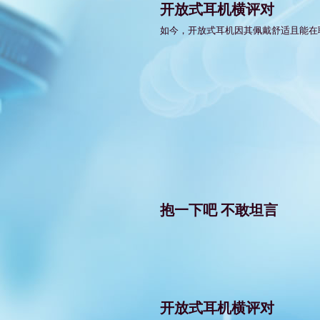
开放式耳机横评对
如今，开放式耳机因其佩戴舒适且能在
抱一下吧 不敢坦言
开放式耳机横评对