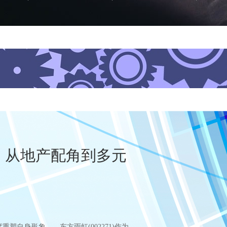
: 从地产配角到多元
塑自身形象——东方雨虹(002271)作为