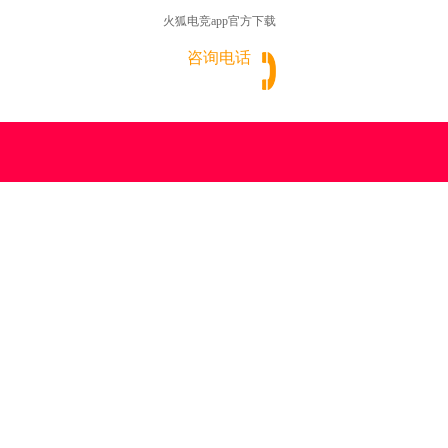
火狐电竞app官方下载
咨询电话